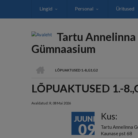
Liigu
Lingid
Personal
Üritused
edasi
põhisisu
juurde
Tartu Annelinna
Gümnaasium
AVALEHT
LÕPUAKTUSED 1.-8.,G1,G2
LEIVAPURU
LÕPUAKTUSED 1.-8.,
Avaldatud:
R, 08 Mai 2026
Kus:
JUUNI
09
Tartu Annelinna 
Kaunase pst 68