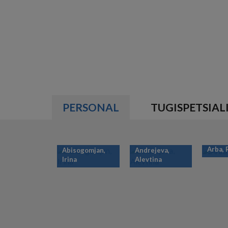
PERSONAL
TUGISPETSIAL
Arba,
Abisogomjan,
Andrejeva,
Irina
Alevtina
PAGINATION