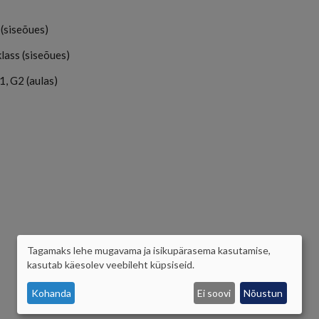
s (siseõues)
 klass (siseõues)
G1, G2 (aulas)
Tagamaks lehe mugavama ja isikupärasema kasutamise,
ISIKUANDMETE
kasutab käesolev veebileht küpsiseid.
JA
Kohanda
Ei soovi
Nõustun
KÜPSISTE