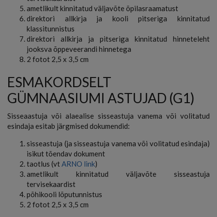
ametlikult kinnitatud väljavõte õpilasraamatust
direktori allkirja ja kooli pitseriga kinnitatud
klassitunnistus
direktori allkirja ja pitseriga kinnitatud hinneteleht
jooksva õppeveerandi hinnetega
2 fotot 2,5 x 3,5 cm
ESMAKORDSELT
GÜMNAASIUMI ASTUJAD (G1)
Sisseaastuja või alaealise sisseastuja vanema või volitatud
esindaja esitab järgmised dokumendid:
sisseastuja (ja sisseastuja vanema või volitatud esindaja)
isikut tõendav dokument
taotlus (vt
ARNO link
)
ametlikult kinnitatud väljavõte sisseastuja
tervisekaardist
põhikooli lõputunnistus
2 fotot 2,5 x 3,5 cm