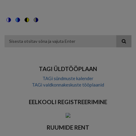
Switch
Switch
Switch
Switch
to
to
to
to
color
blue
high
soft
theme
theme
visibility
theme
Otsing
theme
TAGI ÜLDTÖÖPLAAN
TAGi sündmuste kalender
TAGi valdkonnakeskuste tööplaanid
EELKOOLI REGISTREERIMINE
RUUMIDE RENT