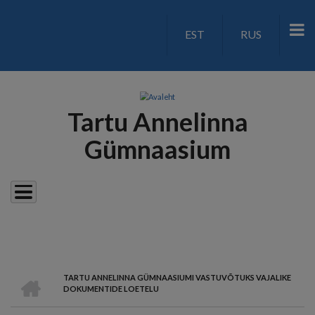
Liigu
edasi
EST
RUS
LANGUAGE
põhisisu
juurde
SWITCH
V2
Tartu Annelinna
Gümnaasium
AVALEHT
TARTU ANNELINNA GÜMNAASIUMI VASTUVÕTUKS VAJALIKE
LEIVAPURU
DOKUMENTIDE LOETELU