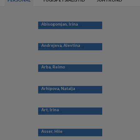
Abisogomjan, Irina
Andrejeva, Alevtina
Arba, Reimo
Arhipova, Natalja
Art, Irina
Asser, Hiie