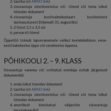
taotlus (vt
ARNO link
)
sisseastuja sünnitunnistus või -tõend või tema isikut
tõendav dokument
sisseastuja koolivalmiduskaart koolieelsest
lasteasutusest (hiljemalt 31. augustiks)
2 fotot 2,5 x 3,5 cm
perearsti tõend
Õppetöö toimub lapsevanemate valikul keelekümbluse, vene-
eesti kakskeelse õppe või venekeelse õppena.
PÕHIKOOLI 2. – 9. KLASS
Sisseastuja vanema või volitatud esindaja esitab järgmised
dokumendid:
enda isikut tõendav dokument
taotlus (vt
ARNO link
)
sisseastuja sünnitunnistus või -tõend või tema isikut
tõendav dokument
ametlikult kinnitatud väljavõte sisseastuja
tervisekaardist