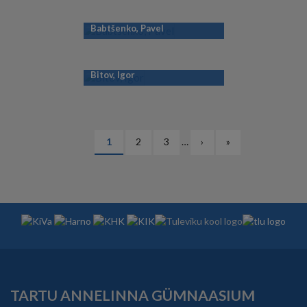
Babtšenko, Pavel
Bitov, Igor
PAGINATION
Eesolev
1
Lehekülg
2
Lehekülg
3
…
Järgmine
›
Viimane
»
leht
leht
leht
TARTU ANNELINNA GÜMNAASIUM