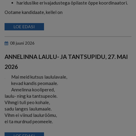
hariduslike erivajadustega õpilaste õppe koordinaatori.
Ootame kandidaate, kellel on
LOE EDASI
08
juuni
2026
ANNELINNA LAULU- JA TANTSUPIDU, 27. MAI
2026
Mai meid kutsus laululavale,
kevad kandis peomaale.
Annelinna koolipered,
laulu- ning ka tantsupeole.
Vihmgi tuli peo kohale,
sadu langes laulumaale.
Vihm ei viinud laulurõõmu,
ei ta murdnud peomeele.
LOE EDASI