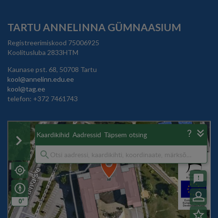
TARTU ANNELINNA GÜMNAASIUM
Registreerimiskood 75006925
Koolitusluba 2833HTM
Kaunase pst. 68, 50708 Tartu
kool@annelinn.edu.ee
kool@tag.ee
telefon: +372 7461743