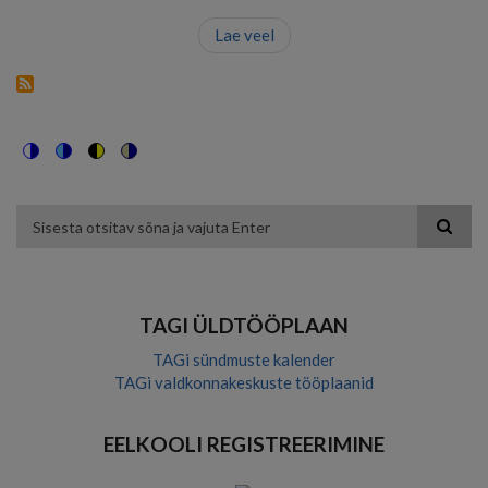
Lae veel
Switch
Switch
Switch
Switch
to
to
to
to
color
blue
high
soft
theme
theme
visibility
theme
Otsing
theme
TAGI ÜLDTÖÖPLAAN
TAGi sündmuste kalender
TAGi valdkonnakeskuste tööplaanid
EELKOOLI REGISTREERIMINE