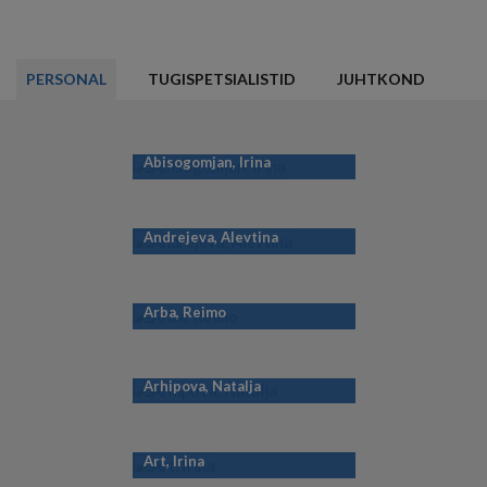
PERSONAL
TUGISPETSIALISTID
JUHTKOND
Abisogomjan, Irina
Andrejeva, Alevtina
Arba, Reimo
Arhipova, Natalja
Art, Irina