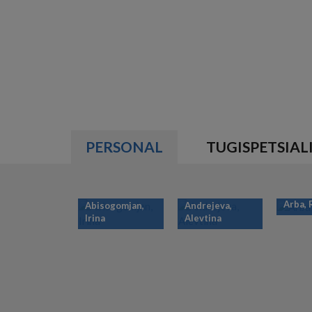
PERSONAL
TUGISPETSIAL
Arba,
Abisogomjan,
Andrejeva,
Irina
Alevtina
PAGINATION