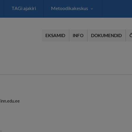
TAGi ajakiri
Metoodikakeskus
EKSAMID
INFO
DOKUMENDID
inn.edu.ee