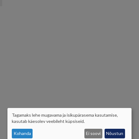
Tagamaks lehe mugavama ja isikupärasema kasutamise,
ISIKUANDMETE
kasutab käesolev veebileht küpsiseid.
JA
Kohanda
Ei soovi
Nõustun