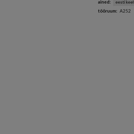
ained
eesti keel
tööruum
A252