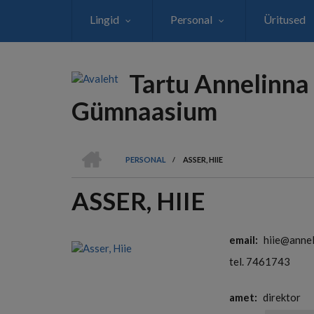
Liigu
Lingid
Personal
Üritused
edasi
põhisisu
juurde
Tartu Annelinna
Gümnaasium
AVALEHT
PERSONAL
/
ASSER, HIIE
LEIVAPURU
ASSER, HIIE
email
hiie@annel
tel. 7461743
amet
direktor