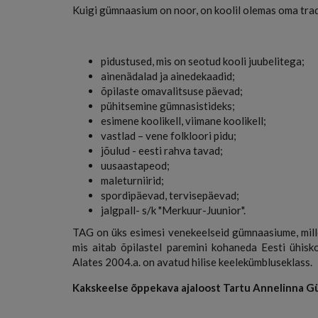
Kuigi gümnaasium on noor, on koolil olemas oma trad
pidustused, mis on seotud kooli juubelitega;
ainenädalad ja ainedekaadid;
õpilaste omavalitsuse päevad;
pühitsemine gümnasistideks;
esimene koolikell, viimane koolikell;
vastlad – vene folkloori pidu;
jõulud - eesti rahva tavad;
uusaastapeod;
maleturniirid;
spordipäevad, tervisepäevad;
jalgpall- s/k "Merkuur-Juunior".
TAG on üks esimesi venekeelseid gümnaasiume, mill
mis aitab õpilastel paremini kohaneda Eesti ühisko
Alates 2004.a. on avatud hilise keelekümbluseklass.
Kakskeelse õppekava ajaloost Tartu Annelinna 