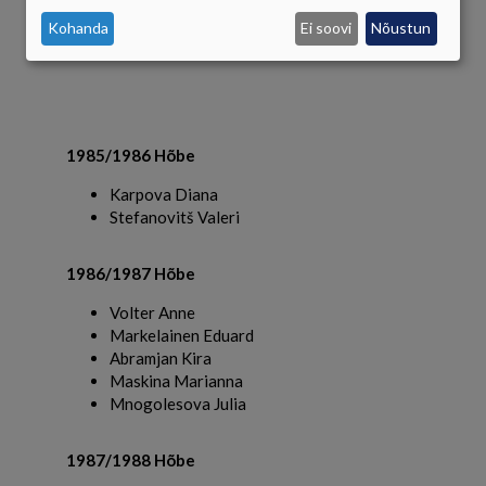
JA
Kohanda
Ei soovi
Nõustun
KÜPSISTE
KASUTAMINE
1985/1986 Hõbe
Karpova Diana
Stefanovitš Valeri
1986/1987 Hõbe
Volter Anne
Markelainen Eduard
Abramjan Kira
Maskina Marianna
Mnogolesova Julia
1987/1988 Hõbe