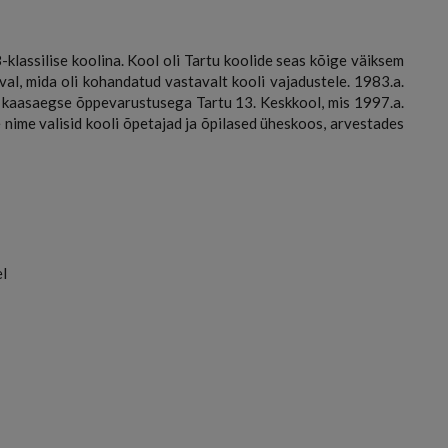
lassilise koolina. Kool oli Tartu koolide seas kõige väiksem
val, mida oli kohandatud vastavalt kooli vajadustele. 1983.a.
d, kaasaegse õppevarustusega Tartu 13. Keskkool, mis 1997.a.
nime valisid kooli õpetajad ja õpilased üheskoos, arvestades
el