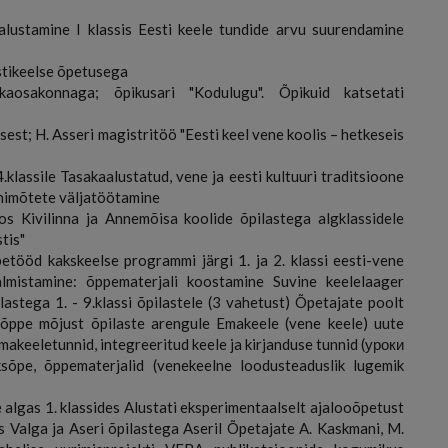
lustamine I klassis Eesti keele tundide arvu suurendamine
stikeelse õpetusega
sakonnaga; õpikusari "Kodulugu". Õpikuid katsetati
st; H. Asseri magistritöö "Eesti keel vene koolis – hetkeseis
klassile Tasakaalustatud, vene ja eesti kultuuri traditsioone
põhimõtete väljatöötamine
os Kivilinna ja Annemõisa koolide õpilastega algklassidele
tis"
etööd kakskeelse programmi järgi 1. ja 2. klassi eesti-vene
lmistamine: õppematerjali koostamine Suvine keelelaager
astega 1. - 9.klassi õpilastele (3 vahetust) Õpetajate poolt
 õppe mõjust õpilaste arengule Emakeele (vene keele) uute
akeeletunnid, integreeritud keele ja kirjanduse tunnid (уроки
õpe, õppematerjalid (venekeelne loodusteaduslik lugemik
algas 1. klassides Alustati eksperimentaalselt ajalooõpetust
os Valga ja Aseri õpilastega Aseril Õpetajate A. Kaskmani, M.