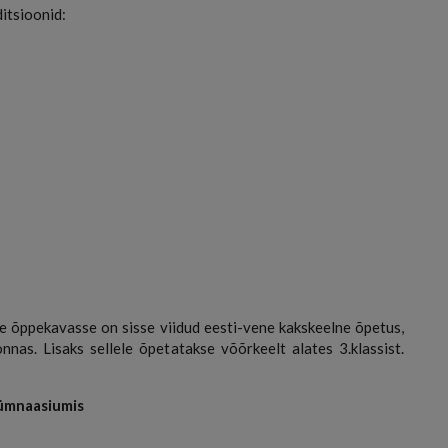
itsioonid:
e õppekavasse on sisse viidud eesti-vene kakskeelne õpetus,
nnas. Lisaks sellele õpetatakse võõrkeelt alates 3.klassist.
Gümnaasiumis