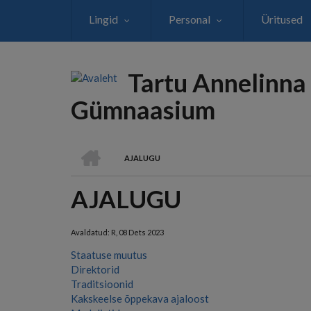
Liigu
Lingid
Personal
Üritused
edasi
põhisisu
juurde
Tartu Annelinna
Gümnaasium
AVALEHT
AJALUGU
LEIVAPURU
AJALUGU
Avaldatud:
R, 08 Dets 2023
Staatuse muutus
Direktorid
Traditsioonid
Kakskeelse õppekava ajaloost