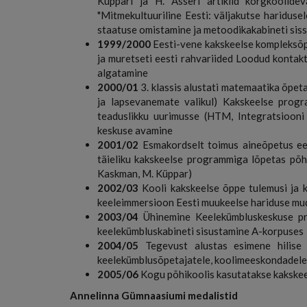
Küppari ja H. Asseri artiklid kõrgkoolide
"Mitmekultuuriline Eesti: väljakutse haridusel
staatuse omistamine ja metoodikakabineti si
1999/2000
Eesti-vene kakskeelse kompleksõpp
ja muretseti eesti rahvariided Loodud kontakt
algatamine
2000/01
3. klassis alustati matemaatika õpeta
ja lapsevanemate valikul) Kakskeelse progra
teaduslikku uurimusse (HTM, Integratsiooni 
keskuse avamine
2001/02
Esmakordselt toimus aineõpetus ee
täieliku kakskeelse programmiga lõpetas põhi
Kaskman, M. Küppar)
2002/03
Kooli kakskeelse õppe tulemusi ja k
keeleimmersioon Eesti muukeelse hariduse mud
2003/04
Ühinemine Keelekümbluskeskuse pro
keelekümbluskabineti sisustamine A-korpuses
2004/05
Tegevust alustas esimene hilise k
keelekümblusõpetajatele, koolimeeskondadele 
2005/06
Kogu põhikoolis kasutatakse kakskee
Annelinna Gümnaasiumi medalistid