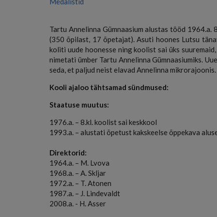
Medalistid
Tartu Annelinna Gümnaasium alustas tööd 1964.a. 8-k
(350 õpilast, 17 õpetajat). Asuti hoones Lutsu täna
koliti uude hoonesse ning koolist sai üks suuremai
nimetati ümber Tartu Annelinna Gümnaasiumiks. Uue 
seda, et paljud neist elavad Annelinna mikrorajoonis.
Kooli ajaloo tähtsamad sündmused:
Staatuse muutus:
1976.a. – 8.kl. koolist sai keskkool
1993.a. – alustati õpetust kakskeelse õppekava alus
Direktorid:
1964.a. – M. Lvova
1968.a. – A. Skljar
1972.a. – T. Atonen
1987.a. – J. Lindevaldt
2008.a. - H. Asser