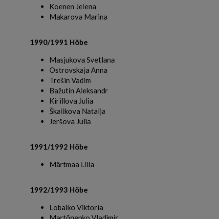
Koenen Jelena
Makarova Marina
1990/1991 Hõbe
Masjukova Svetlana
Ostrovskaja Anna
Trešin Vadim
Bažutin Aleksandr
Kirillova Julia
Škalikova Natalja
Jeršova Julia
1991/1992 Hõbe
Märtmaa Lilia
1992/1993 Hõbe
Lobaiko Viktoria
Martõnenko Vladimir