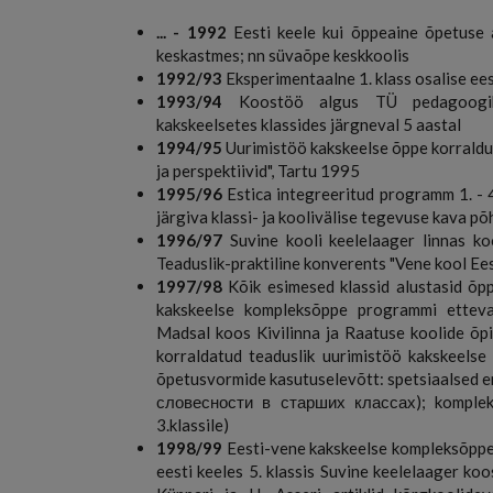
... - 1992
Eesti keele kui õppeaine õpetuse a
keskastmes; nn süvaõpe keskkoolis
1992/93
Eksperimentaalne 1. klass osalise ee
1993/94
Koostöö algus TÜ pedagoogikao
kakskeelsetes klassides järgneval 5 aastal
1994/95
Uurimistöö kakskeelse õppe korralduse
ja perspektiivid", Tartu 1995
1995/96
Estica integreeritud programm 1. - 4.
järgiva klassi- ja koolivälise tegevuse kava 
1996/97
Suvine kooli keelelaager linnas ko
Teaduslik-praktiline konverents "Vene kool Ees
1997/98
Kõik esimesed klassid alustasid õpp
kakskeelse kompleksõppe programmi etteva
Madsal koos Kivilinna ja Raatuse koolide õpil
korraldatud teaduslik uurimistöö kakskeelse
õpetusvormide kasutuselevõtt: spetsiaalsed em
словесности в старших классах); kompleks
3.klassile)
1998/99
Eesti-vene kakskeelse kompleksõppe 
eesti keeles 5. klassis Suvine keelelaager ko