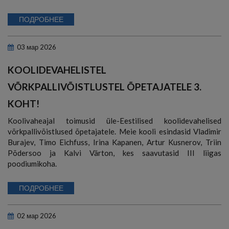
ПОДРОБНЕЕ
03
мар
2026
KOOLIDEVAHELISTEL
VÕRKPALLIVÕISTLUSTEL ÕPETAJATELE 3.
KOHT!
Koolivaheajal toimusid üle-Eestilised koolidevahelised
võrkpallivõistlused õpetajatele. Meie kooli esindasid Vladimir
Burajev, Timo Eichfuss, Irina Kapanen, Artur Kusnerov, Triin
Põdersoo ja Kalvi Värton, kes saavutasid III liigas
poodiumikoha.
ПОДРОБНЕЕ
02
мар
2026