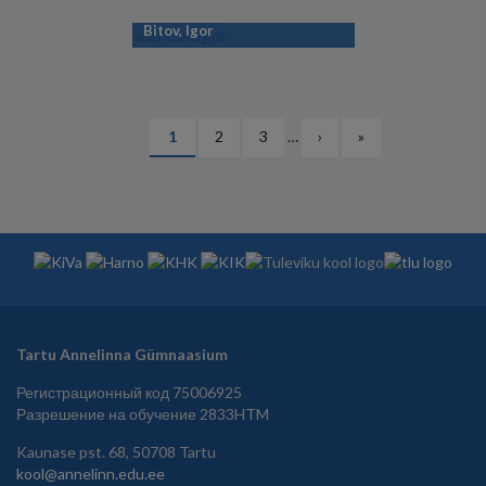
Bitov, Igor
НУМЕРАЦИЯ
Текущая
1
Страница
2
Страница
3
…
Следующая
›
Последняя
»
СТРАНИЦ
страница
страница
страница
Tartu Annelinna Gümnaasium
Регистрационный код 75006925
Разрешение на обучение 2833HTM
Kaunase pst. 68, 50708 Tartu
kool@annelinn.edu.ee