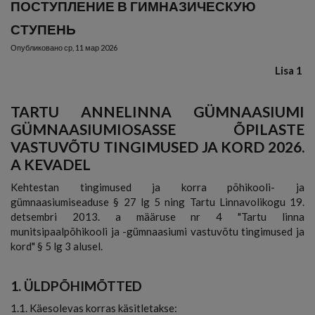
ПОСТУПЛЕНИЕ В ГИМНАЗИЧЕСКУЮ
СТУПЕНЬ
Опубликовано
ср, 11 мар 2026
Lisa 1
TARTU ANNELINNA GÜMNAASIUMI
GÜMNAASIUMIOSASSE ÕPILASTE
VASTUVÕTU TINGIMUSED JA KORD 2026.
A KEVADEL
Kehtestan tingimused ja korra põhikooli- ja
gümnaasiumiseaduse § 27 lg 5 ning Tartu Linnavolikogu 19.
detsembri 2013. a määruse nr 4 "Tartu linna
munitsipaalpõhikooli ja -gümnaasiumi vastuvõtu tingimused ja
kord" § 5 lg 3 alusel.
1. ÜLDPÕHIMÕTTED
1.1. Käesolevas korras käsitletakse: