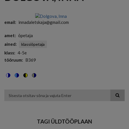
email
innadaletskaja@gmail.com
amet
õpetaja
ained
klassiõpetaja
klass
4-5e
tööruum
B369
Switch
Switch
Switch
Switch
to
to
to
to
color
blue
high
soft
theme
theme
visibility
theme
Otsing
theme
TAGI ÜLDTÖÖPLAAN