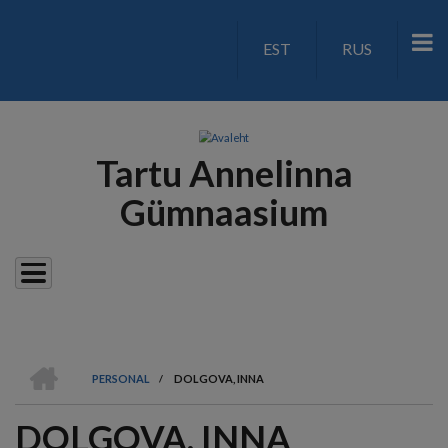
Liigu
edasi
EST
RUS
LANGUAGE
põhisisu
juurde
SWITCH
V2
Tartu Annelinna
Gümnaasium
AVALEHT
PERSONAL
/
DOLGOVA, INNA
LEIVAPURU
DOLGOVA, INNA