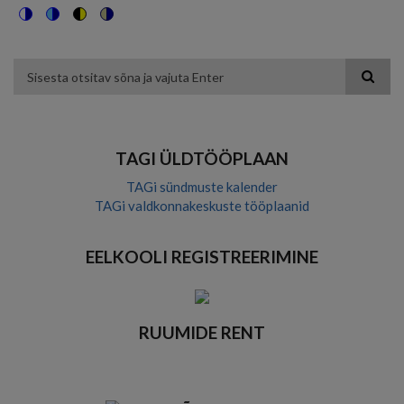
Switch
Switch
Switch
Switch
to
to
to
to
color
blue
high
soft
theme
theme
visibility
theme
Otsing
theme
TAGI ÜLDTÖÖPLAAN
TAGi sündmuste kalender
TAGi valdkonnakeskuste tööplaanid
EELKOOLI REGISTREERIMINE
RUUMIDE RENT