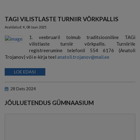
TAGI VILISTLASTE TURNIIR VÕRKPALLIS
Avaldatud:
K, 08 Jaan 2025
1. veebruaril toimub traditsiooniline TAGi
vilistlaste turniir võrkpallis. Turniirile
registreerumine telefonil 554 6176 (Anatoli
Trojanov) või e-kirja teel
anatoli.trojanov@mail.ee
LOE EDASI
28
Dets
2024
JÕULUETENDUS GÜMNAASIUM