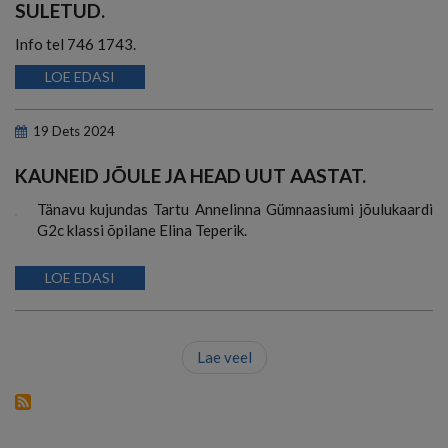
SULETUD.
Info tel 746 1743.
LOE EDASI
19
Dets
2024
KAUNEID JÕULE JA HEAD UUT AASTAT.
Tänavu kujundas Tartu Annelinna Gümnaasiumi jõulukaardi
G2c klassi õpilane Elina Teperik.
LOE EDASI
Lae veel