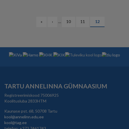
PAGINATION
Esimene
«
Eelmine
‹
…
Lehekülg
10
Lehekülg
11
Eesolev
12
leht
leht
leht
TARTU ANNELINNA GÜMNAASIUM
Registreerimiskood 75006925
Koolitusluba 2833HTM
Kaunase pst. 68, 50708 Tartu
kool@annelinn.edu.ee
kool@tag.ee
telefon: +372 7461743