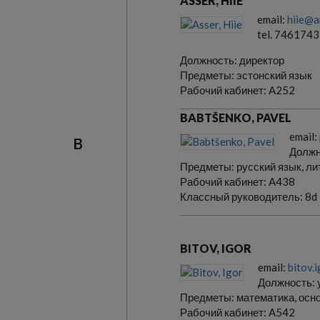
ASSER, HIIE
email:
hiie@a
tel. 7461743
Должность:
директор
Предметы:
эстонский язык
Рабочий кабинет:
A252
BABTŠENKO, PAVEL
email:
B
Должн
Предметы:
русский язык, л
Рабочий кабинет:
A438
Классный руководитель:
8d
BITOV, IGOR
email:
bitov.
Должность:
Предметы:
математика, осн
Рабочий кабинет:
A542