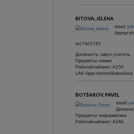
BITOVA, JELENA
email:
jel
õppeprots
tel.7461743
Должность:
завуч, учитель
Предметы:
химия
Рабочий кабинет:
A250
LAK-õppe metoodikakeskuse 
BOTŠAROV, PAVEL
email:
pa
Должнос
Предметы:
информатика
Рабочий кабинет:
A246