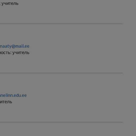
:
учитель
naaty@mail.ee
ость:
учитель
nelinn.edu.ee
итель