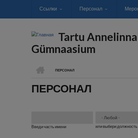
Перейти
Ссылки
Персонал
Меро
к
основному
содержанию
Tartu Annelinna
Gümnaasium
ГЛАВНАЯ
ПЕРСОНАЛ
СТРОКА
ПЕРСОНАЛ
НАВИГАЦИИ
или выбери должность
Введи часть имени