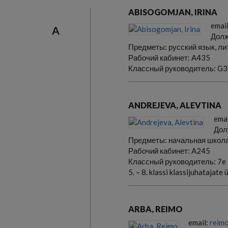
ABISOGOMJAN, IRINA
emai
A
Долж
Предметы:
русский язык, л
Рабочий кабинет:
A435
Классный руководитель:
G3
ANDREJEVA, ALEVTINA
emai
Дол
Предметы:
начальная школ
Рабочий кабинет:
A245
Классный руководитель:
7e
5. – 8. klassi klassijuhatajate
ARBA, REIMO
email:
reimo