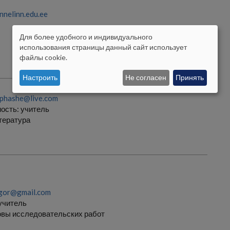
nnelinn.edu.ee
Для более удобного и индивидуального
ISIKUANDMETE
использования страницы данный сайт использует
файлы cookie.
JA
Настроить
Не согласен
Принять
KÜPSISTE
KASUTAMINE
phashe@live.com
ость:
учитель
итература
igor@gmail.com
учитель
овы исследовательских работ