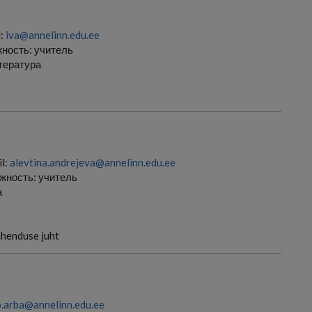
l:
iva@annelinn.edu.ee
ность:
учитель
итература
l:
alevtina.andrejeva@annelinn.edu.ee
жность:
учитель
а
 ühenduse juht
.arba@annelinn.edu.ee