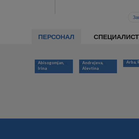
За
ПЕРСОНАЛ
СПЕЦИАЛИС
Arba,
Abisogomjan,
Andrejeva,
Irina
Alevtina
НУМЕРАЦИЯ
СТРАНИЦ