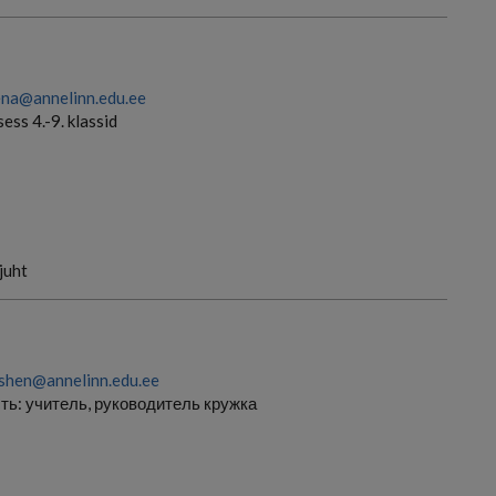
ena@annelinn.edu.ee
ess 4.-9. klassid
juht
shen@annelinn.edu.ee
ть:
учитель, руководитель кружка