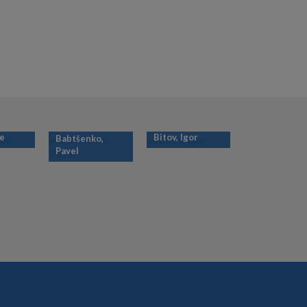
ie
Bitov, Igor
Babtšenko,
Pavel